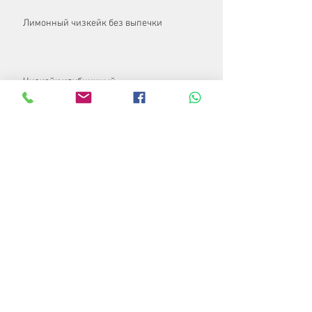
Лимонный чизкейк без выпечки
Чизкейк клубничный
Икра красная и семга малосольная
Бёрек с сыром
Чизкейк без выпечки